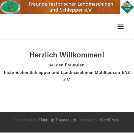
Skip
to
content
Herzlich Willkommen!
bei den Freunden
historischer Schlepper und Landmaschinen Mühlhausen-ENZ
e.V.
Developed by
Think Up Themes Ltd
. Powered by
WordPress
.